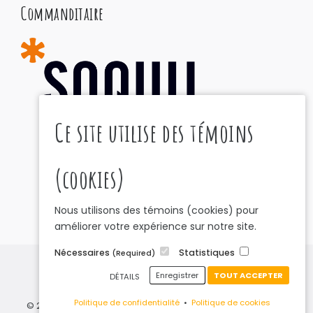
Commanditaire
Ce site utilise des témoins
(cookies)
Nous utilisons des témoins (cookies) pour
améliorer votre expérience sur notre site.
Nécessaires
Statistiques
(Required)
Politique de confidentialité
•
Politique de cookies
Enregistrer
TOUT ACCEPTER
DÉTAILS
(témoins)
Politique de confidentialité
•
Politique de cookies
© 2026 Mino Obigiwasin - Tous droits réservés. Fièrement