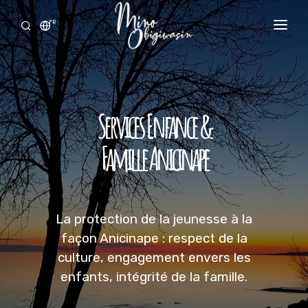
FR
ACCUEIL
À PROPOS
Services Enfance &
NOS SERVICES
Famille Anicinape
NOUVELLES
OFFRES D'EMPLOI
NOUS JOINDRE
La protection de la jeunesse à la
façon Anicinape : respect de la
culture, engagement envers les
enfants, intégrité de la famille.